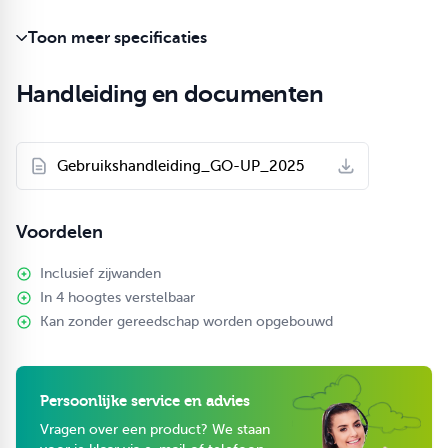
- Dak met wanden: 43 x 43 x 50 cm
Toon meer specificaties
GO-BASIC Easy-up
Investeer vandaag nog in de
vouwtenten van
Handleiding en documenten
Grizzly Outdoor en maak van elk evenement een succes!
Gebruikshandleiding_GO-UP_2025
Voordelen
Inclusief zijwanden
In 4 hoogtes verstelbaar
Kan zonder gereedschap worden opgebouwd
Persoonlijke service en advies
Vragen over een product? We staan