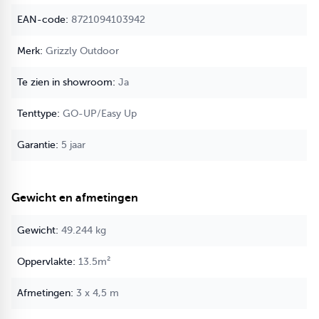
bevestigen en eenvoudig los te koppelen. Zo kun je zelf bepalen
8721094103942
welke zijwanden je gebruikt of ervoor kiezen om één of
meerdere zijwanden helemaal weg te laten. Hierdoor pas je de
Grizzly Outdoor
tent eenvoudig aan op de weersomstandigheden of de
gewenste opstelling.
Ja
Opbergen
Een sterke pvc hoes met klittenband sluiting.
GO-UP/Easy Up
Spanbandenset
4 Spanbanden met klemgesp, voorzien van sterke karabijnhaken
5 jaar
aan beide uiteinden. Deze praktische set wordt geleverd met 4
bijpassende haringen, handig verpakt in een tas.
Gewicht en afmetingen
De GO-BASIC Easy Up partytent is ideaal voor diverse
toepassingen:
49.244 kg
- Particuliere feesten
13.5m²
- Indoor evenementen
3 x 4,5 m
Compact verpakt voor eenvoudig transport
:
- Frame: 166 x 28 x 45 cm