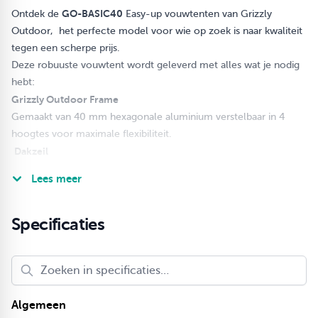
GO-BASIC40
Ontdek de
Easy-up vouwtenten van Grizzly
Outdoor, het perfecte model voor wie op zoek is naar kwaliteit
tegen een scherpe prijs.
Deze robuuste vouwtent wordt geleverd met alles wat je nodig
hebt:
Grizzly Outdoor Frame
Gemaakt van 40 mm hexagonale aluminium verstelbaar in 4
hoogtes voor maximale flexibiliteit.
Dakzeil
Vervaardigd uit 420D sterk polyester, met naden die Seam
Lees meer
Sealed zijn voorzien van een PVC-coating, waardoor het 100%
waterdicht is.
Zijwandenset
Specificaties
zijwanden van 3 meter wn 4,5 meter met een ingang, samen
met zijwand van 3 meter en 4,5 meter voorzien een raam, ook
gemaakt van het duurzame 420D polyester met Seam Sealed
naden en PVC-coating voor optimale bescherming tegen de
Algemeen
elementen. De zijwanden zijn afzonderlijk van elkaar te