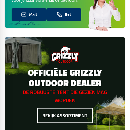
voor je klaar via e-mail of telefoon.
Mail
Bel
OFFICIËLE GRIZZLY
OUTDOOR DEALER
DE ROBUUSTE TENT DIE GEZIEN MAG
WORDEN
BEKIJK ASSORTIMENT