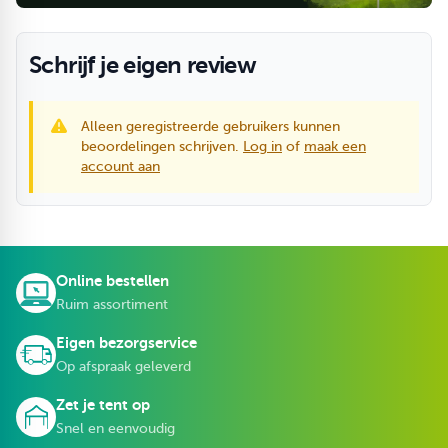
Schrijf je eigen review
Alleen geregistreerde gebruikers kunnen
beoordelingen schrijven.
Log in
of
maak een
account aan
Online bestellen
Ruim assortiment
Eigen bezorgservice
Op afspraak geleverd
Zet je tent op
Snel en eenvoudig