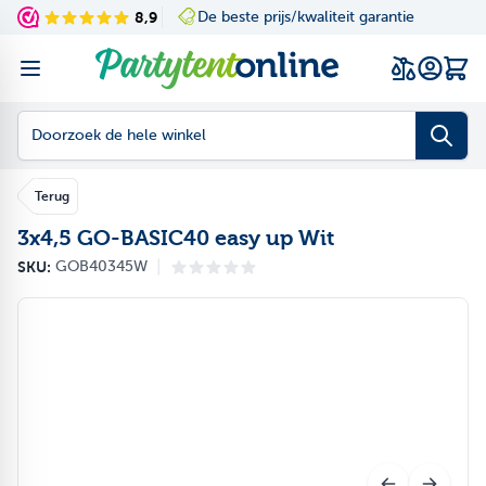
Ga naar de inhoud
8,9
De beste prijs/kwaliteit garantie
Navigating through th
Press to skip the slid
Wink
Doorzoek de hele winkel
Terug
3x4,5 GO-BASIC40 easy up Wit
|
SKU:
GOB40345W