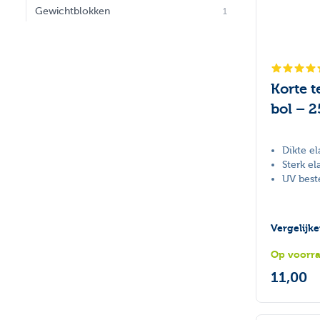
Gewichtblokken
1
Korte t
bol – 2
Dikte el
Sterk el
UV best
Vergelijk
Op voorr
11,00