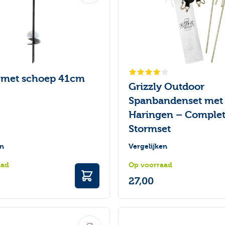
 met schoep 41cm
Grizzly Outdoor
Spanbandenset met
Haringen – Comple
Stormset
en
Vergelijken
aad
Op voorraad
27,00