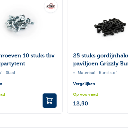
hroeven 10 stuks tbv
25 stuks gordijnhak
partytent
paviljoen Grizzly E
l : Staal
Materiaal : Kunststof
en
Vergelijken
aad
Op voorraad
12,50