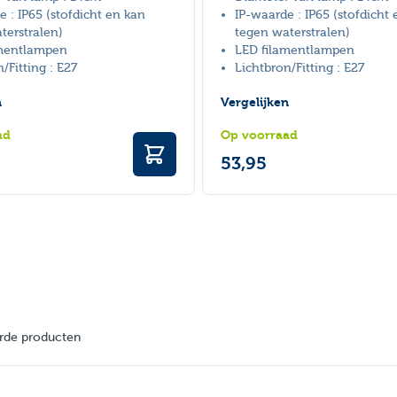
e : IP65 (stofdicht en kan
IP-waarde : IP65 (stofdicht
terstralen)
tegen waterstralen)
amentlampen
LED filamentlampen
/Fitting : E27
Lichtbron/Fitting : E27
n
Vergelijken
ad
Op voorraad
53,95
rde producten