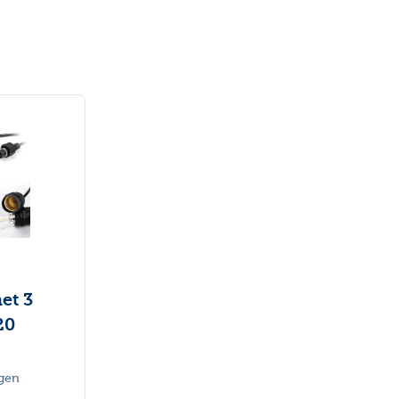
et 3
20
ngen