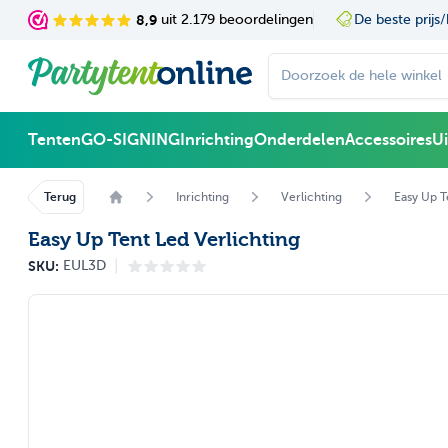
Ga naar de inhoud
8,9
uit 2.179 beoordelingen
De beste prijs/
Doorzoek de hele winke
Tenten
GO-SIGNING
Inrichting
Onderdelen
Accessoires
U
Terug
Inrichting
Verlichting
Easy Up T
Easy Up Tent Led Verlichting
|
SKU:
EUL3D