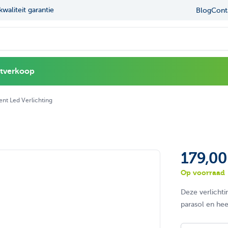
kwaliteit garantie
Navigating through the elements of the carou
Press to skip the slider
Ruime ke
Blog
Cont
l
itverkoop
ent Led Verlichting
179,00
Op voorraad
Deze verlichti
parasol en he