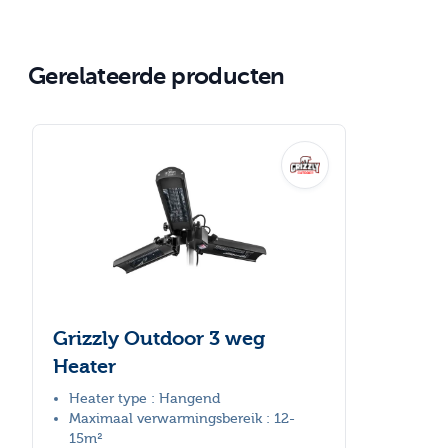
Gerelateerde producten
Navigeren door de elementen van de carrousel is mogelijk
Druk om carrousel over te slaan
Grizzly Outdoor 3 weg
Heater
Heater type : Hangend
Maximaal verwarmingsbereik : 12-
15m²