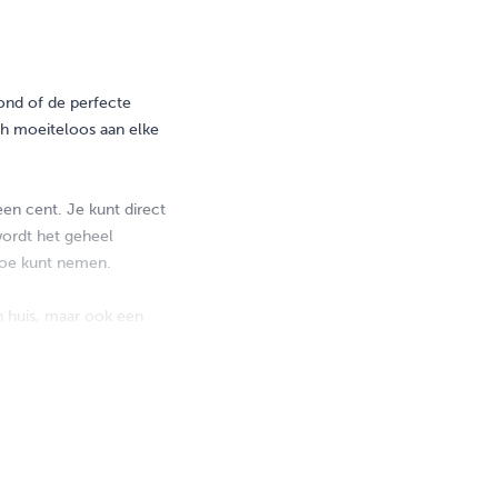
vond of de perfecte
ich moeiteloos aan elke
een cent. Je kunt direct
wordt het geheel
toe kunt nemen.
in huis, maar ook een
imte stralen met deze
enten en festivals,