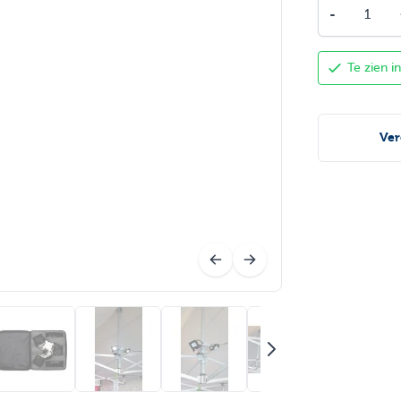
Aantal
-
Te zien 
Ver