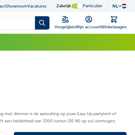
sel is possible using the tab key.You can skip the carousel or
uze in onze showroom
Zakelijk
Particulier
NL
Desku
act
Showroom
Vacatures
Winkelwagen
Vergelijken
Mijn account
Winkelwagen
ng met dimmer is de aanvulling op jouw Easy Up partytent of
eft een helderheid van 3300 lumen (30 W) op vol vermogen.