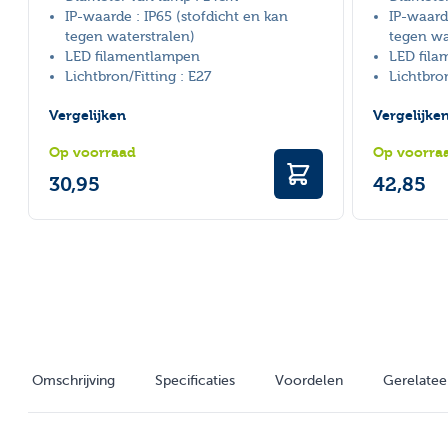
IP-waarde : IP65 (stofdicht en kan
IP-waard
tegen waterstralen)
tegen wa
LED filamentlampen
LED fil
Lichtbron/Fitting : E27
Lichtbron
Vergelijken
Vergelijke
Op voorraad
Op voorra
30,95
42,85
Omschrijving
Specificaties
Voordelen
Gerelatee