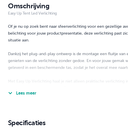
Omschrijving
Easy Up Tent Led Verlichting
Of je nu op zoek bent naar sfeerverlichting voor een gezellige a
belichting voor jouw productpresentatie, deze verlichting past z
situatie aan.
Dankzij het plug-and-play ontwerp is de montage een fluitje van 
genieten van de verlichting zonder gedoe. En voor jouw gemak 
geleverd in een beschermende tas, zodat je het overal mee naar
Met Easy Up Verlichting haal je niet alleen praktische verlichting 
stijlvolle toevoeging aan jouw Easy Up tent of parasol. Laat je ru
Lees meer
eenvoudige, maar krachtige oplossing. Te gebruiken voor: Evenem
Marktkramen & Braderieën, Horeca, Verhuur, Tuin.
Specificaties