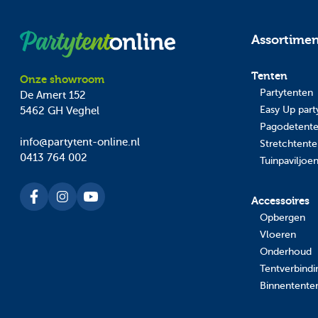
Assortime
Tenten
Onze showroom
Partytenten
De Amert 152
Easy Up part
5462 GH
Veghel
Pagodetent
info@partytent-online.nl
Stretchtent
0413 764 002
Tuinpaviljoe
Accessoires
Opbergen
Vloeren
Onderhoud
Tentverbind
Binnentente