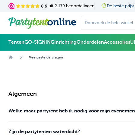
Ga naar de inhoud
8,9
uit 2.179 beoordelingen
De beste prijs/
Doorzoek de hele winke
Tenten
GO-SIGNING
Inrichting
Onderdelen
Accessoires
U
Veelgestelde vragen
Algemeen
Welke maat partytent heb ik nodig voor mijn evenemen
Zijn de partytenten waterdicht?