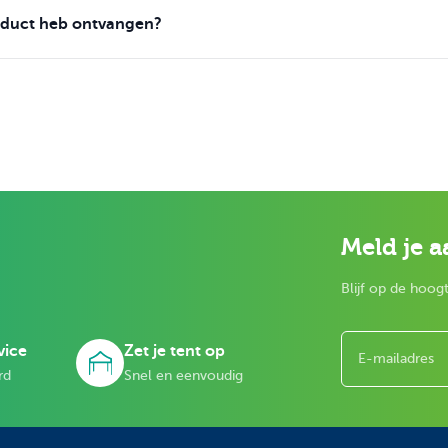
roduct heb ontvangen?
Meld je a
Blijf op de hoogt
E-mailadres
vice
Zet je tent op
rd
Snel en eenvoudig