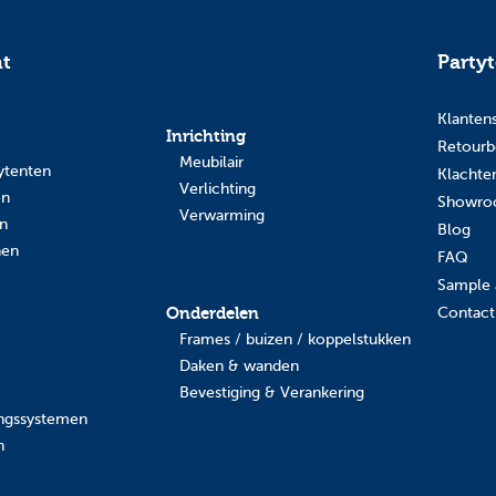
nt
Party
Klanten
Inrichting
Retourb
Meubilair
ytenten
Klachte
Verlichting
en
Showr
Verwarming
en
Blog
nen
FAQ
Sample 
Onderdelen
Contact
Frames / buizen / koppelstukken
Daken & wanden
Bevestiging & Verankering
ingssystemen
n