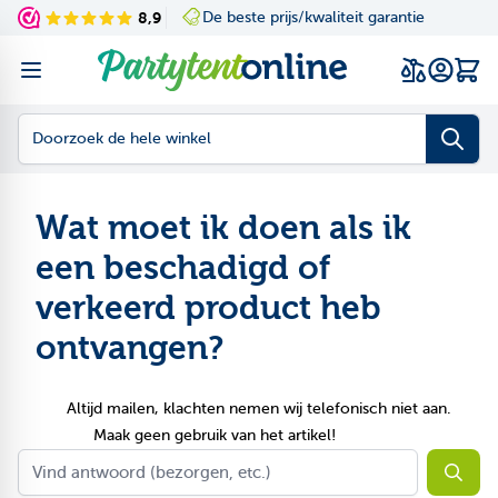
Ga naar de inhoud
8,9
De beste prijs/kwaliteit garantie
Navigating through th
Press to skip the slid
Wink
Doorzoek de hele winkel
Wat moet ik doen als ik
een beschadigd of
verkeerd product heb
ontvangen?
Altijd mailen, klachten nemen wij telefonisch niet aan.
Maak geen gebruik van het artikel!
Searc