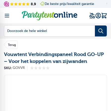
Ga naar de inhoud
/kwaliteit garantie
8,9
Ruime keuze in onze showroom
Navigating through th
Press to skip the slid
Wink
Doorzoek de hele winkel
Terug
Vouwtent Verbindingspaneel Rood GO-UP
– Voor het koppelen van zijwanden
|
SKU:
GOVVR