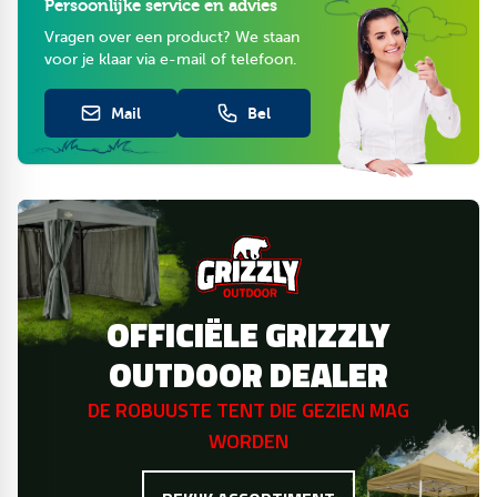
Persoonlijke service en advies
De GO-PRO lijn van Grizzly Outdoor is ontwikkeld voor
Vragen over een product? We staan
professionals die hoge eisen stellen aan kwaliteit, levensduur
voor je klaar via e-mail of telefoon.
en betrouwbaarheid.
Alle onderdelen blijven langdurig leverbaar — zo investeer je
Mail
Bel
in een tent (en onderdelen) voor de lange termijn.
Belangrijke informatie
Dit dak is uitsluitend geschikt voor het frame van de Grizzly
Outdoor GO-PRO partytent (Professional 2.2).
Gebruik op andere merken of modellen is op eigen risico.
Losse daken die niet passend blijken, kunnen niet worden
geretourneerd.
OFFICIËLE GRIZZLY
Mini-FAQ
Is dit vervangdak geschikt voor andere partytenten?
OUTDOOR DEALER
Nee, dit dak is specifiek ontwikkeld voor de Grizzly Outdoor
DE ROBUUSTE TENT DIE GEZIEN MAG
GO-PRO 5x6 PVC partytent.
WORDEN
Is het doek volledig waterdicht en brandveilig?
Ja, het ARMORSHIELD™ PVC-doek is 100% waterdicht, UV-