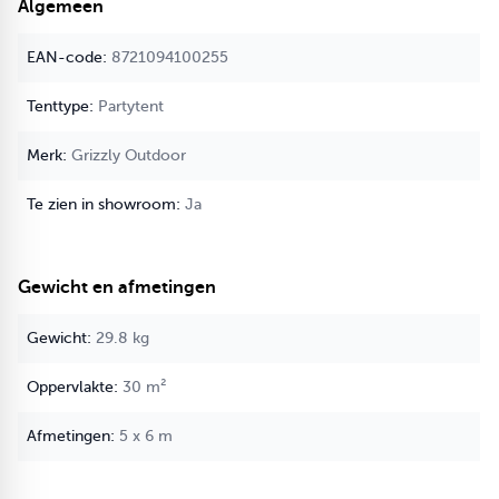
Algemeen
Daarnaast is het dak uitgerust met condenssluizen, die
zorgen voor natuurlijke ventilatie en vochtregulatie. Zo
8721094100255
voorkom je condensvorming, nare luchtjes en schimmel, zelfs
bij langdurig gebruik.
Partytent
Duurzame materialen tot in elk detail
Grizzly Outdoor
Zeilringen van massief koper
– roesten niet en behouden
hun vorm
Ja
UV-bestendige elastieken met bol
– blijven elastisch, ook na
jaren buitengebruik
Verstevigde zoom
– optimale pasvorm en
Gewicht en afmetingen
spanningsverdeling
Deze details maken het verschil tussen een standaard
29.8 kg
vervangdak en een professioneel dak dat jarenlang meegaat.
Perfecte pasvorm – eenvoudig te monteren
30 m²
Dit vervangdak is speciaal op maat gemaakt voor de GO-PRO
5 x 6 m
5x6 PVC partytent van Grizzly Outdoor en sluit perfect aan op
het frame.
Montage is eenvoudig met elastieken (niet meegeleverd,