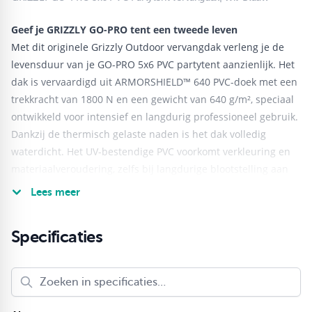
Geef je GRIZZLY GO-PRO tent een tweede leven
Met dit originele Grizzly Outdoor vervangdak verleng je de
levensduur van je GO-PRO 5x6 PVC partytent aanzienlijk. Het
dak is vervaardigd uit ARMORSHIELD™ 640 PVC-doek met een
trekkracht van 1800 N en een gewicht van 640 g/m², speciaal
ontwikkeld voor intensief en langdurig professioneel gebruik.
Dankzij de thermisch gelaste naden is het dak volledig
waterdicht. Het UV-bestendige PVC voorkomt verkleuring en
materiaalveroudering, zelfs bij langdurige blootstelling aan
zonlicht.
Lees meer
Unieke afwerking – ontwikkeld voor intensief gebruik
De verticale flappen zijn voorzien van versterkt klittenband
Specificaties
aan het dak en drie bevestigingspunten per staander.
Dit voorkomt uitscheuren of loskomen van flappen — een
veelvoorkomend probleem bij standaard partytenten.
Bij Grizzly Outdoor GO-PRO blijft het dak strak, stabiel en
winddicht, ook bij frequente op- en afbouw.