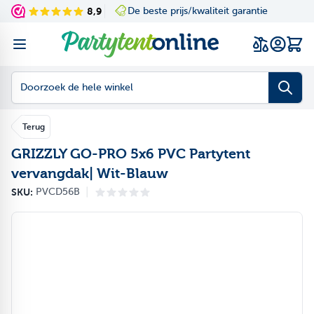
Ga naar de inhoud
8,9
De beste prijs/kwaliteit garantie
Navigating through th
Press to skip the slid
Wink
Doorzoek de hele winkel
Terug
GRIZZLY GO-PRO 5x6 PVC Partytent
vervangdak| Wit-Blauw
|
SKU:
PVCD56B