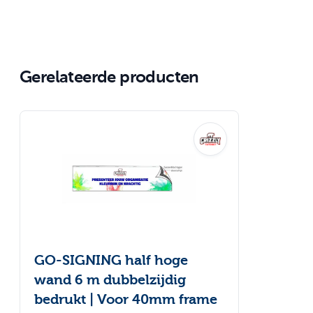
Gerelateerde producten
Navigeren door de elementen van de carrousel is mogelijk
Druk om carrousel over te slaan
GO-SIGNING half hoge
wand 6 m dubbelzijdig
bedrukt | Voor 40mm frame