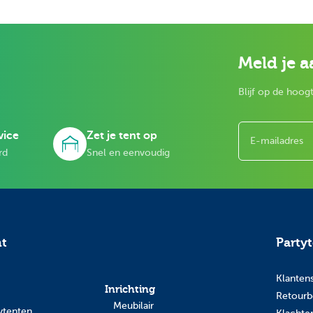
Meld je a
Blijf op de hoogt
E-mailadres
vice
Zet je tent op
rd
Snel en eenvoudig
nt
Party
Klanten
Inrichting
Retourb
Meubilair
ytenten