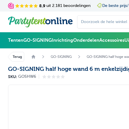
Ga naar de inhoud
8,9
uit 2.181 beoordelingen
De beste prijs/
Doorzoek de hele winke
Tenten
GO-SIGNING
Inrichting
Onderdelen
Accessoires
U
Terug
GO-SIGNING
GO-SIGNING half hoge wan
GO-SIGNING half hoge wand 6 m enkelzijdi
|
SKU:
GOSHW6