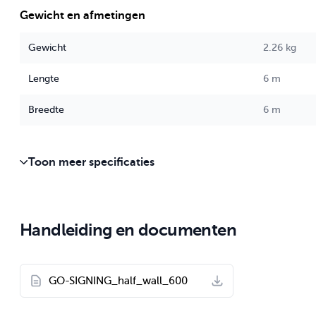
Gewicht en afmetingen
Verzending
Gewicht
2.26 kg
Aantal dozen: 1
Lengte
6 m
Breedte
6 m
Toon meer specificaties
Handleiding en documenten
GO-SIGNING_half_wall_600