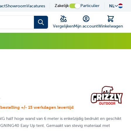
sel is possible using the tab key.You can skip the carousel or
uze in onze showroom
Zakelijk
Particulier
NL
Desku
act
Showroom
Vacatures
Winkelwagen
Vergelijken
Mijn account
Winkelwagen
9
bestelling +/- 15 werkdagen levertijd
 half hoge wand van 6 meter is enkelzijdig bedrukt en geschikt
GNING40 Easy Up tent. Gemaakt van stevig materiaal met