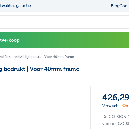
kwaliteit garantie
Navigating through the elements of the carou
Press to skip the slider
Ruime ke
Blog
Cont
l
itverkoop
d 6 m enkelzijdig bedrukt | Voor 40mm frame
g bedrukt | Voor 40mm frame
426,2
Op 
Verwacht:
De GO-SIGNING
voor de GO-SI