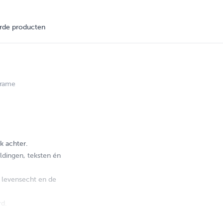
rde producten
frame
k achter.
eldingen, teksten én
 levensecht en de
rd.