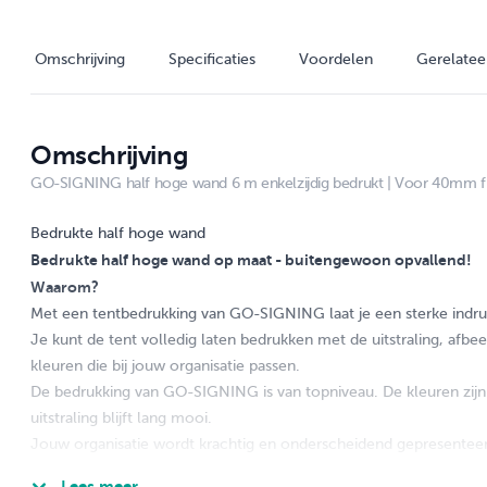
Omschrijving
Specificaties
Voordelen
Gerelatee
Omschrijving
GO-SIGNING half hoge wand 6 m enkelzijdig bedrukt | Voor 40mm 
Bedrukte half hoge wand
Bedrukte half hoge wand op maat - buitengewoon opvallend!
Waarom?
Met een tentbedrukking van GO-SIGNING laat je een sterke indru
Je kunt de tent volledig laten bedrukken met de uitstraling, afbe
kleuren die bij jouw organisatie passen.
De bedrukking van GO-SIGNING is van topniveau. De kleuren zijn
uitstraling blijft lang mooi.
Jouw organisatie wordt krachtig en onderscheidend gepresentee
Hoe?
Lees meer