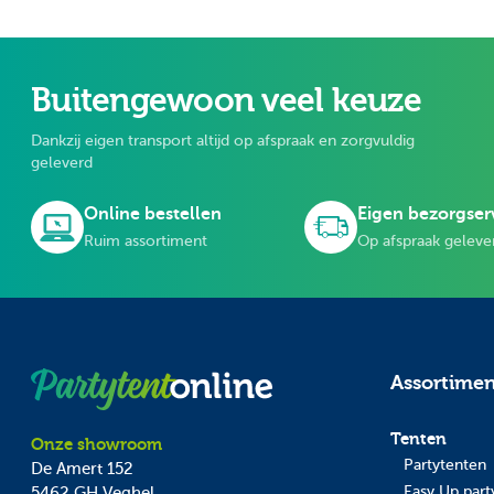
Buitengewoon veel keuze
Dankzij eigen transport altijd op afspraak en zorgvuldig
geleverd
Online bestellen
Eigen bezorgser
Ruim assortiment
Op afspraak geleve
Assortime
Tenten
Onze showroom
Partytenten
De Amert 152
Easy Up part
5462 GH
Veghel