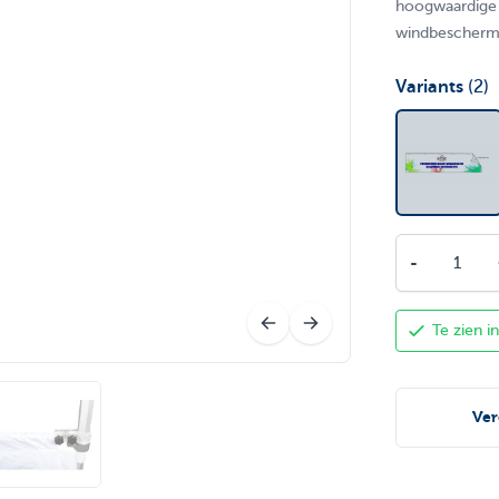
hoogwaardige f
windbescherm
Variants
(2)
Aantal
-
Te zien 
Ver