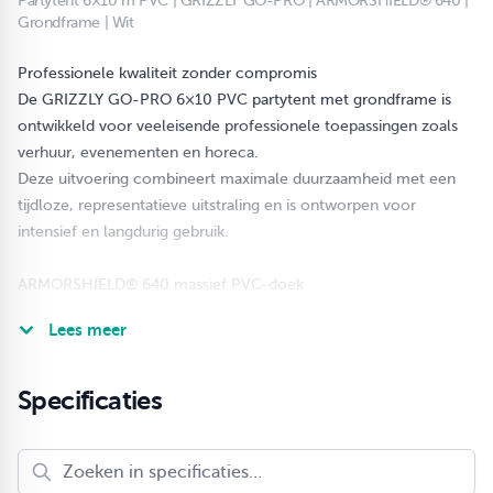
Partytent 6×10 m PVC | GRIZZLY GO-PRO | ARMORSHIELD® 640 |
Grondframe | Wit
Professionele kwaliteit zonder compromis
De GRIZZLY GO-PRO 6×10 PVC partytent met grondframe is
ontwikkeld voor veeleisende professionele toepassingen zoals
verhuur, evenementen en horeca.
Deze uitvoering combineert maximale duurzaamheid met een
tijdloze, representatieve uitstraling en is ontworpen voor
intensief en langdurig gebruik.
ARMORSHIELD® 640 massief PVC-doek
Het dakzeil en de zijwanden zijn uitgevoerd in ARMORSHIELD®
Lees meer
640 massief PVC-doek met een trekkracht van 1800 N / 640
g/m². Dit doek is volledig opgebouwd uit PVC (niet gecoat) en
daardoor uitzonderlijk sterk, vormvast en slijtvast.
Specificaties
Dankzij de thermisch gelaste naden is het doek volledig
waterdicht en UV-bestendig, waardoor de tent probleemloos
jaarrond inzetbaar is.