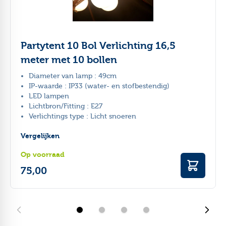
Evenementenorganisaties:
waterdicht, brandveilig en flexibel
Horeca:
geschikt voor seizoensgebonden terras- en
uitbreidingsoplossingen
Capaciteit:
Partytent 10 Bol Verlichting 16,5
60-100 personen,
circa
afhankelijk van de
opstelling.
meter met 10 bollen
Diameter van lamp : 49cm
Waarom kiezen voor de GRIZZLY GO-PRO
IP-waarde : IP33 (water- en stofbestendig)
ARMORSHIELD® 640 massief PVC-doek
LED lampen
Zijwanden met rondboogvensters
Lichtbron/Fitting : E27
Verlichtings type : Licht snoeren
Inclusief grondframe voor strakke afspanning
Premium afwerking met koperen zeilringen
Vergelijken
Volledig waterdicht en brandveilig
Uitgebreid assortiment accessoires en onderdelen
Op voorraad
75,00