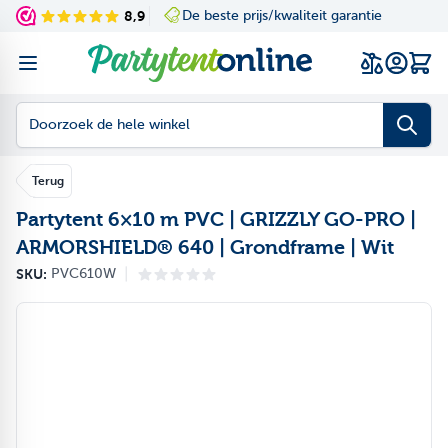
Ga naar de inhoud
8,9
De beste prijs/kwaliteit garantie
Navigating through th
Press to skip the slid
Wink
Doorzoek de hele winkel
Terug
Partytent 6×10 m PVC | GRIZZLY GO-PRO |
ARMORSHIELD® 640 | Grondframe | Wit
|
SKU:
PVC610W