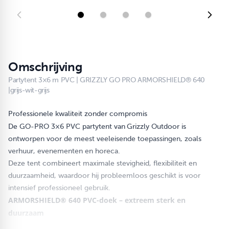
Omschrijving
Partytent 3×6 m PVC | GRIZZLY GO PRO ARMORSHIELD® 640
|grijs-wit-grijs
Professionele kwaliteit zonder compromis
De GO-PRO 3×6 PVC partytent van
Grizzly Outdoor is
ontworpen voor de meest veeleisende toepassingen, zoals
verhuur, evenementen en horeca.
Deze tent combineert maximale stevigheid, flexibiliteit en
duurzaamheid, waardoor hij probleemloos geschikt is voor
intensief professioneel gebruik.
ARMORSHIELD® 640 PVC-doek – extreem sterk en
duurzaam
Het dakzeil en de zijwanden zijn uitgevoerd in