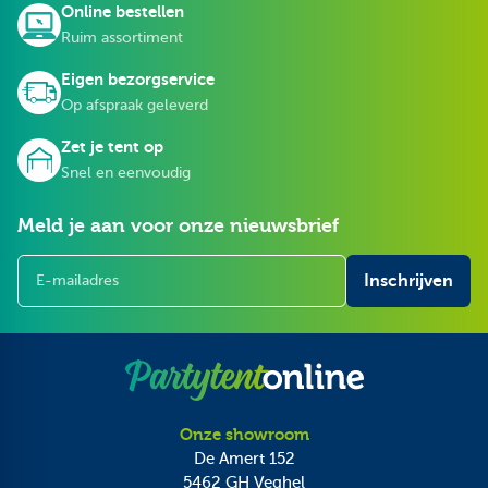
Online bestellen
elastieken en condenssluizen.
Ruim assortiment
Modulaire wanden en meerdere toegangsopties voor ultieme
flexibiliteit.
Eigen bezorgservice
Brandveilig en volledig waterdicht, geschikt voor professioneel
Op afspraak geleverd
gebruik.
Zet je tent op
Vele accesoires en opties beschikbaar
Snel en eenvoudig
Meld je aan voor onze nieuwsbrief
E-mailadres
Inschrijven
Onze showroom
De Amert 152
5462 GH
Veghel