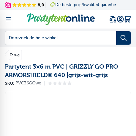
Ga naar de inhoud
8,9
De beste prijs/kwaliteit garantie
Navigating through th
Press to skip the slid
Wink
Doorzoek de hele winkel
Terug
Partytent 3×6 m PVC | GRIZZLY GO PRO
ARMORSHIELD® 640 |grijs-wit-grijs
|
SKU:
PVC36GGwg