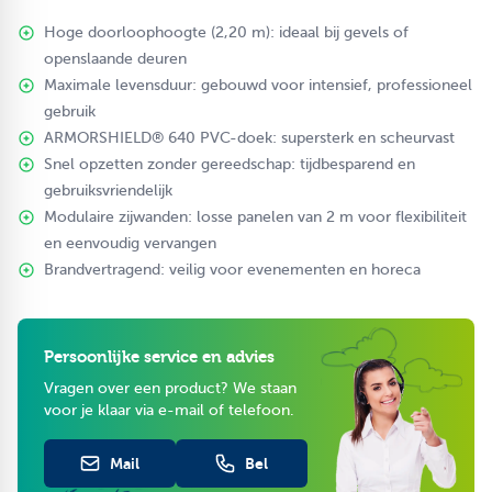
gereedschapsloos:
Hoge doorloophoogte (2,20 m): ideaal bij gevels of
Steek de vleugelbout in het koppelstuk.
openslaande deuren
Draai de bout vast in de geïntegreerde moer.
Maximale levensduur: gebouwd voor intensief, professioneel
Vast is vast – een solide verbinding zonder speling of losraken.
gebruik
Dit systeem bespaart tijd bij op- en afbouw en voorkomt slijtage
ARMORSHIELD® 640 PVC-doek: supersterk en scheurvast
aan het frame.
Snel opzetten zonder gereedschap: tijdbesparend en
Unieke klittenbandflappen – steviger dan ooit
gebruiksvriendelijk
De verticale flappen van het dak zijn bij de GO-PRO voorzien
Modulaire zijwanden: losse panelen van 2 m voor flexibiliteit
van klittenband op 4 punten: Aan de bovenzijde bij het dakzeil
en eenvoudig vervangen
en drie bevestigingspunten langs de staander.Dit innovatieve
Brandvertragend: veilig voor evenementen en horeca
systeem voorkomt dat de flappen loskomen of afscheuren, een
veelvoorkomend probleem bij goedkopere tenten.
Bij Grizzly Outdoor behoort dit tot het verleden, waardoor je
jarenlang zorgeloos gebruik kunt maken van je tent.
Persoonlijke service en advies
Modulaire zijwanden voor ultieme flexibiliteit
Vragen over een product? We staan
De zijwanden bestaan uit losse panelen van 2 meter breed.
voor je klaar via e-mail of telefoon.
Deze modulaire opbouw biedt maximale flexibiliteit bij
professioneel gebruik:
Mail
Bel
Panelen eenvoudig vervangen bij schade.