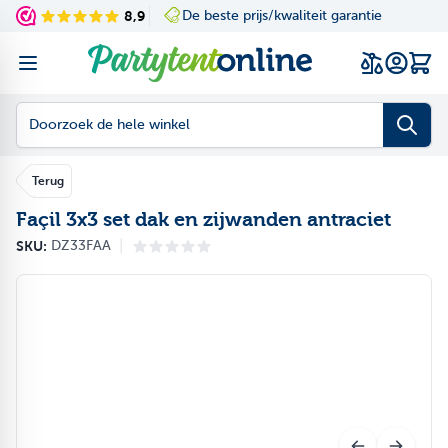
Ga naar de inhoud
8,9
De beste prijs/kwaliteit garantie
Navigating through th
Press to skip the slid
Wink
Doorzoek de hele winkel
Terug
Façil 3x3 set dak en zijwanden antraciet
|
SKU:
DZ33FAA