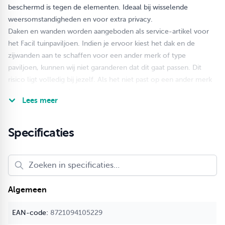
beschermd is tegen de elementen. Ideaal bij wisselende
weersomstandigheden en voor extra privacy.
Daken en wanden worden aangeboden als service-artikel voor
het Facil tuinpaviljoen. Indien je ervoor kiest het dak en de
zijwanden aan te schaffen voor een ander merk of type
paviljoen, kunnen wij niet garanderen dat dit gaat passen. Dit
risico ligt volledig bij jezelf. Als het niet past op een ander merk
frame, nemen wij de daken dan ook niet retour.
Lees meer
Bij twijfel ben je van harte welkom om zelf te komen meten in
onze showroom, waar deze paviljoenen zijn opgebouwd.
Specificaties
Algemeen
8721094105229