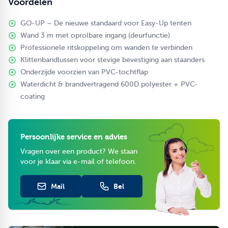
Voordelen
Onderzijde: PVC-tochtflap
Staanderbevestiging: klittenbandlussen
GO-UP – De nieuwe standaard voor Easy-Up tenten
Dakbevestiging: 5 cm brede klittenbandstrook
Wand 3 m met oprolbare ingang (deurfunctie)
Koppeling: rits aan beide zijkanten
Professionele ritskoppeling om wanden te verbinden
Waterdicht: 100%
Klittenbandlussen voor stevige bevestiging aan staanders
Brandvertragend: Ja
Onderzijde voorzien van PVC-tochtflap
Compatibiliteit: GO-UP tenten 3 m breed
Waterdicht & brandvertragend 600D polyester + PVC-
Indien u deze wand aankoopt voor andere typen of merken
coating
frames is dat op eigen risico of het passend is, en kunnen we
deze niet meer terugnemen.
Persoonlijke service en advies
Vragen over een product? We staan
voor je klaar via e-mail of telefoon.
Mail
Bel