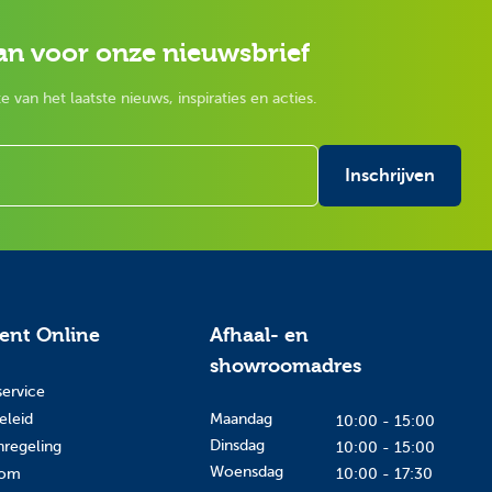
an voor onze nieuwsbrief
e van het laatste nieuws, inspiraties en acties.
Inschrijven
tent Online
Afhaal- en
showroomadres
service
eleid
Maandag
10:00 - 15:00
Dinsdag
nregeling
10:00 - 15:00
Woensdag
oom
10:00 - 17:30