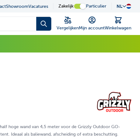
sel is possible using the tab key.You can skip the carousel or
skundig en eerlijk advies
Zakelijk
Particulier
NL
act
Showroom
Vacatures
Winkelwagen
Vergelijken
Mijn account
Winkelwagen
 half hoge wand van 4,5 meter voor de Grizzly Outdoor GO-
ent. Ideaal als baliewand, afscheiding of extra beschutting.