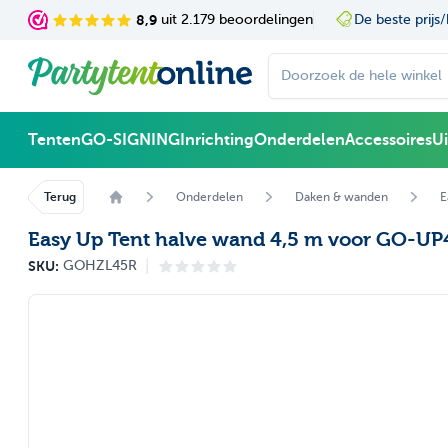
Ga naar de inhoud
js/kwaliteit garantie
8,9
uit 2.179 beoordelingen
Ruime
Doorzoek de hele winke
Tenten
GO-SIGNING
Inrichting
Onderdelen
Accessoires
U
Terug
Onderdelen
Daken & wanden
E
Easy Up Tent halve wand 4,5 m voor GO-UP
|
SKU:
GOHZL45R