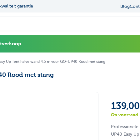
 keuze in onze showroom
Navigating through the elements of the carou
Press to skip the slider
De
Blog
Cont
l
itverkoop
asy Up Tent halve wand 4,5 m voor GO-UP40 Rood met stang
40 Rood met stang
139,00
Op voorraad
Professionele
UP40 Easy Up t