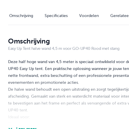
Omschrijving
Specificaties
Voordelen
Gerelatee
Omschrijving
Easy Up Tent halve wand 4,5 m voor GO-UP40 Rood met stang
Deze half hoge wand van 4,5 meter is speciaal ontwikkeld voor 
UP40 Easy Up tent. Een praktische oplossing wanneer je jouw ten
nette frontwand, extra beschutting of een professionele presentat
evenementen en promotionele acties.
De halve wand behoudt een open uitstraling en zorgt tegelijkertij
afscheiding. Gemaakt van sterk en waterdicht materiaal voor inte
te bevestigen aan het frame en perfect als vervangende of extr
UP40 tent.
Ideaal voor:
Ticketbalies
Lees meer