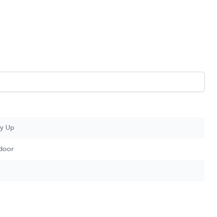
s dat op eigen risico of
y Up
tdoor