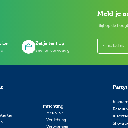
Meld je a
Blijf op de hoogt
E-mailadres
vice
Zet je tent op
rd
Snel en eenvoudig
nt
Party
Klanten
Inrichting
Retourb
Meubilair
ytenten
Klachte
Verlichting
en
Showr
Verwarming