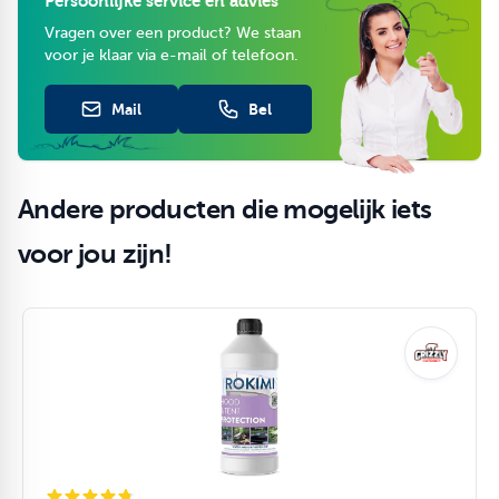
Persoonlijke service en advies
Vragen over een product? We staan
voor je klaar via e-mail of telefoon.
Mail
Bel
Andere producten die mogelijk iets
voor jou zijn!
Navigeren door de elementen van de carrousel is mogelijk m
Druk om carrousel over te slaan
Druk op om naar carrouselnavigatie te gaan