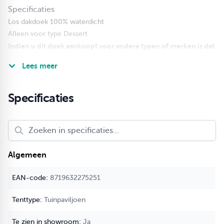
Specificaties
Los dakdoek 100% waterdicht
Alleen voor type Dessert
Indien u dit doek aankoopt voor andere typen of merken is dat
op eigen risico of het passend is en kunnen we deze niet meer
Lees meer
terugnemen.
Specificaties
Algemeen
8719632275251
Tuinpaviljoen
Ja