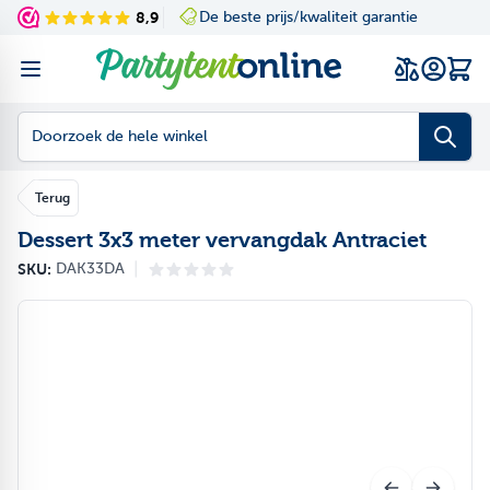
Ga naar de inhoud
8,9
De beste prijs/kwaliteit garantie
Navigating through th
Press to skip the slid
Wink
Doorzoek de hele winkel
Terug
Dessert 3x3 meter vervangdak Antraciet
|
SKU:
DAK33DA