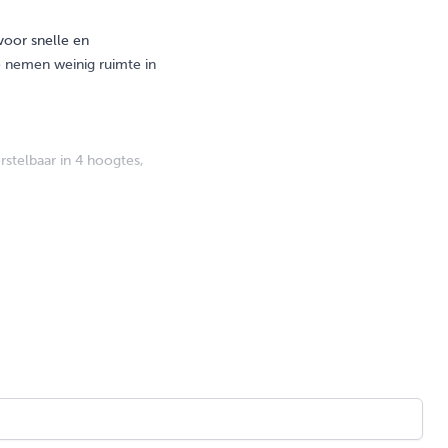
oor snelle en
e nemen weinig ruimte in
stelbaar in 4 hoogtes,
jn en voorzien van een
raging. We hebben
aantrekt dan Oxford