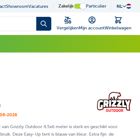
sel is possible using the tab key.You can skip the carousel or
uze in onze showroom
Zakelijk
Particulier
NL
Desku
act
Showroom
Vacatures
Winkelwagen
Vergelijken
Mijn account
Winkelwagen
0
08-2026
 van Grizzly Outdoor 4,5x6 meter is sterk en geschikt voor
bruik. Deze Easy-Up tent is blauw van kleur. Extra fijn: de