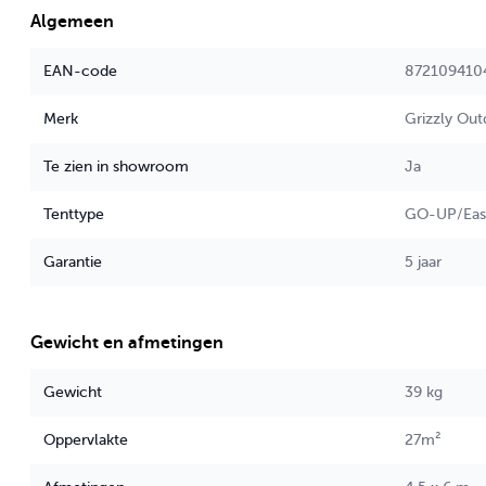
4,5 meter Regengoot
Algemeen
2 afstandhouders
Opbergen
EAN-code
872109410
Een sterke PVC opberghoes.
Verankering Set
Merk
Grizzly Ou
Inclusief 8 spanbanden en 8 haringen, verpakt in een nette opber
De Grizzly Outdoor Easy Up partytent wordt veel gebruikt voor
Te zien in showroom
Ja
- Particuliere feesten
- Bedrijfsevenementen
Tenttype
GO-UP/Eas
- Productpresentaties
- Commercieel gebruik
Garantie
5 jaar
- Tentoonstellingskramen
Gewicht en afmetingen
Gewicht
39 kg
Oppervlakte
27m²