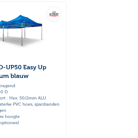
 met de tabtoets. U kunt de carrousel overslaan of direct na
O-UP50 Easy Up
ium blauw
tragend
00 D
ort : Hex. 50/2mm ALU
f sterke PVC hoes, spanbanden
gen
are hoogte
optioneel