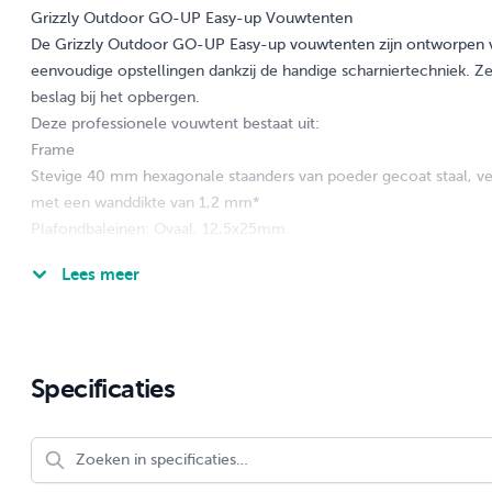
Grizzly Outdoor GO-UP Easy-up Vouwtenten
De Grizzly Outdoor GO-UP Easy-up vouwtenten zijn ontworpen v
eenvoudige opstellingen dankzij de handige scharniertechniek. Z
beslag bij het opbergen.
Deze professionele vouwtent bestaat uit:
Frame
Stevige 40 mm hexagonale staanders van poeder gecoat staal, ver
met een wanddikte van 1,2 mm*
Plafondbaleinen: Ovaal, 12,5x25mm.
Mastbaleinen: 25x25mm met veer.
Lees meer
Nylon Hamerslag
verbindingen, geen Plastic PP!
*
Let wel, deze tent bestaat uit 2 frames (3x4.5)
Dakzeil
Gemaakt van 600D sterk polyester, met naden die Seam Sealed zi
Specificaties
300 gr. m² PVC-coating voor 100% waterdichtheid en brandvert
gekozen voor zeer fijn geweven polyester, wat veel minder vuil 
geweven polyester.
Meegeleverde accessoires