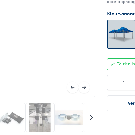
doorloophoogt
Kleurvarian
Te zien 
Aantal
-
Ver