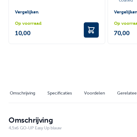
coated
Vergelijken
Vergelijke
Op voorraad
Op voorra
10,00
70,00
Omschrijving
Specificaties
Voordelen
Gerelatee
Omschrijving
4,5x6 GO-UP Easy Up blauw