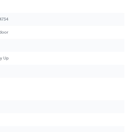
4734
tdoor
gtas.
y Up