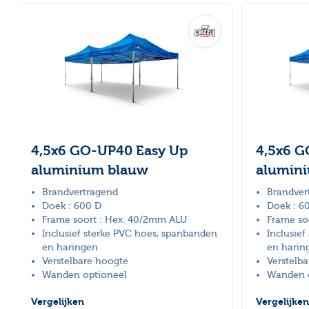
Navigeren door de elementen van de carrousel is mogelijk
Druk om carrousel over te slaan
4,5x6 GO-UP40 Easy Up
4,5x6 G
aluminium blauw
alumin
Brandvertragend
Brandver
Doek : 600 D
Doek : 6
Frame soort : Hex. 40/2mm ALU
Frame so
Inclusief sterke PVC hoes, spanbanden
Inclusie
en haringen
en harin
Verstelbare hoogte
Verstelb
Wanden optioneel
Wanden 
Vergelijken
Vergelijken