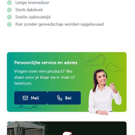
Lange levensduur
Sterk dakdoek
Snelle opbouwtijd
Kan zonder gereedschap worden opgebouwd
Persoonlijke service en advies
Vragen over een product? We
staan voor je klaar via e-mail of
telefoon.
Mail
Bel