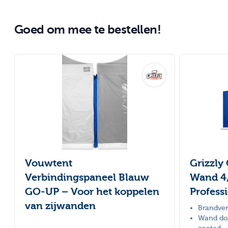
Goed om mee te bestellen!
Druk om carrousel over te slaan
Vouwtent
Grizzly
Verbindingspaneel Blauw
Wand 4
GO-UP – Voor het koppelen
Profess
van zijwanden
Brandver
Wand doe