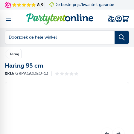
Ga naar de inhoud
8,9
De beste prijs/kwaliteit garantie
Navigating through th
Press to skip the slid
Wink
Doorzoek de hele winkel
Terug
Haring 55 cm
|
SKU:
GRPAGODEO-13