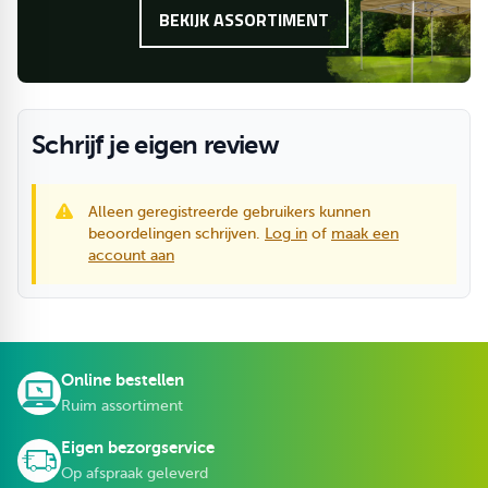
BEKIJK ASSORTIMENT
Schrijf je eigen review
Alleen geregistreerde gebruikers kunnen
beoordelingen schrijven.
Log in
of
maak een
account aan
Online bestellen
Ruim assortiment
Eigen bezorgservice
Op afspraak geleverd