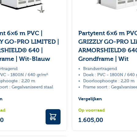
ent 6×6 m PVC |
Partytent 6×6 m PVC
Y GO-PRO LIMITED |
GRIZZLY GO-PRO LI
SHIELD® 640 |
ARMORSHIELD® 640
rame | Wit-Blauw
Grondframe | Wit
rtragend
Brandvertragend
PVC - 1800N / 640 gr/m²
Doek : PVC - 1800N / 640 
phoogte : 2,20 m
Doorloophoogte : 2,20 m
oort : Gegalvaniseerd staal
Frame soort : Gegalvanisee
en
Vergelijken
aad
Op voorraad
00
1.605,00