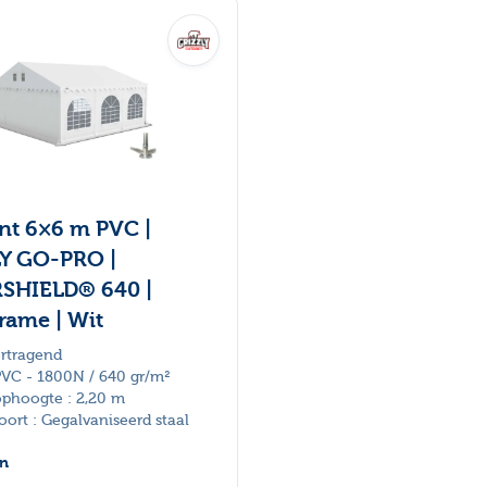
ent 6×6 m PVC |
Y GO-PRO |
SHIELD® 640 |
rame | Wit
rtragend
PVC - 1800N / 640 gr/m²
phoogte : 2,20 m
oort : Gegalvaniseerd staal
en