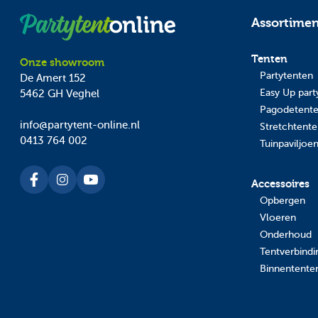
Assortime
Tenten
Onze showroom
Partytenten
De Amert 152
Easy Up part
5462 GH
Veghel
Pagodetent
info@partytent-online.nl
Stretchtent
0413 764 002
Tuinpaviljoe
Accessoires
Opbergen
Vloeren
Onderhoud
Tentverbind
Binnentente