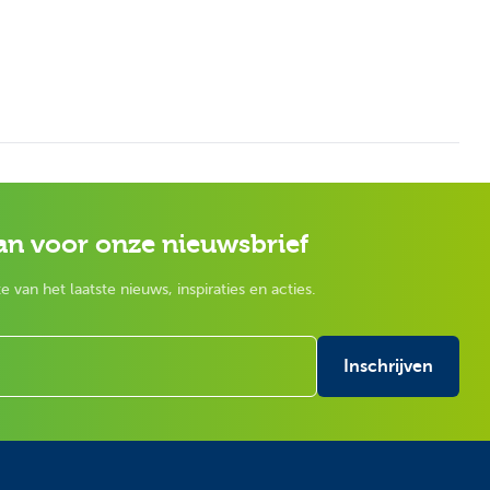
an voor onze nieuwsbrief
e van het laatste nieuws, inspiraties en acties.
Inschrijven