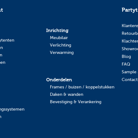
nt
Party
Klanten
Inrichting
Retourb
Meubilair
ytenten
Klachte
Verlichting
en
Showr
Verwarming
en
Blog
nen
FAQ
Sample 
Onderdelen
Contact
Frames / buizen / koppelstukken
Daken & wanden
Bevestiging & Verankering
ingssystemen
n