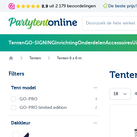
Ga naar de inhoud
8,9
uit 2.179 beoordelingen
De beste prijs/kwa
Doorzoek de hele winke
Tenten
GO-SIGNING
Inrichting
Onderdelen
Accessoires
U
Tenten
Tenten 6 x 6 m
Tenten
Filters
Tent model
Doorgaan naar productlijst
Toggle filter
filter
4
GO-PRO
products available
4
GO-PRO limited edition
products available
2
Dakkleur
Toggle filter
filter