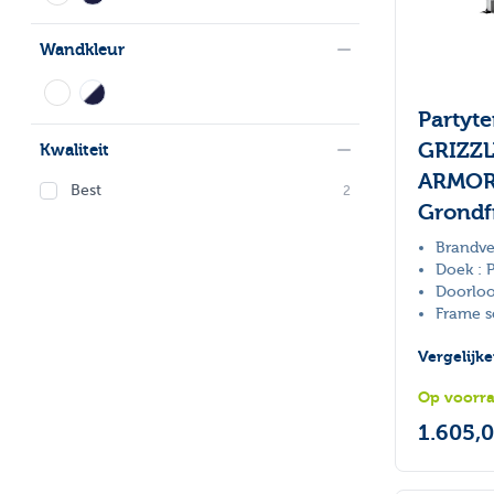
Wandkleur
Toggle filter
filter
Partyt
GRIZZL
Kwaliteit
Toggle filter
filter
ARMOR
Best
products available
2
Grondf
Brandve
Doek : 
Doorloo
Frame s
Vergelijk
Op voorr
1.605,