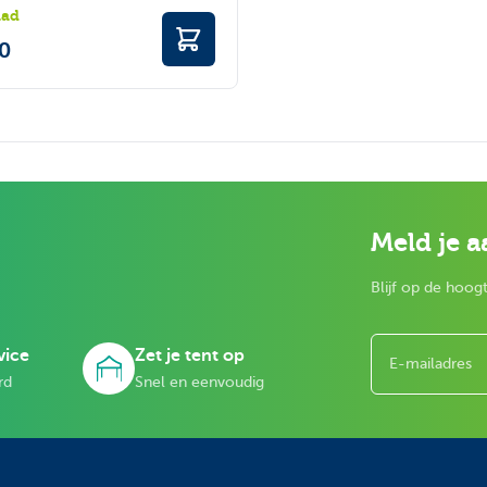
aad
00
Meld je a
Blijf op de hoogt
E-mailadres
vice
Zet je tent op
rd
Snel en eenvoudig