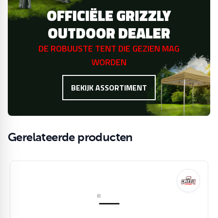
OFFICIËLE GRIZZLY
OUTDOOR DEALER
DE ROBUUSTE TENT DIE GEZIEN MAG
WORDEN
BEKIJK ASSORTIMENT
Gerelateerde producten
Navigeren door de elementen van de carrousel is mogelijk m
Druk om carrousel over te slaan
Druk op om naar carrouselnavigatie te gaan