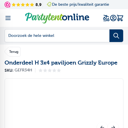
Ga naar de inhoud
8,9
De beste prijs/kwaliteit garantie
Navigating through th
Press to skip the slid
Wink
Doorzoek de hele winkel
Terug
Onderdeel H 3x4 paviljoen Grizzly Europe
|
SKU:
GEFR34H