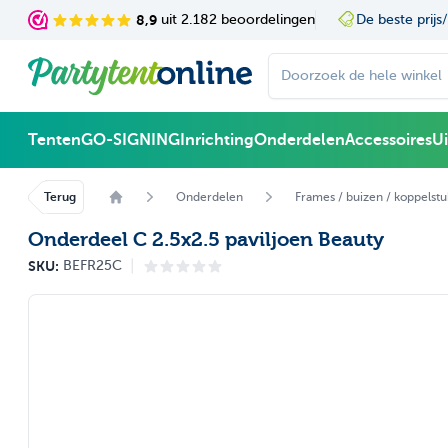
Ga naar de inhoud
8,9
uit 2.182 beoordelingen
De beste prijs/
Doorzoek de hele winke
Tenten
GO-SIGNING
Inrichting
Onderdelen
Accessoires
U
Terug
Onderdelen
Frames / buizen / koppelst
Onderdeel C 2.5x2.5 paviljoen Beauty
|
SKU:
BEFR25C