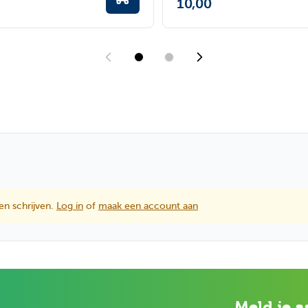
10,00
en schrijven.
Log in
of
maak een account aan
Meld je a