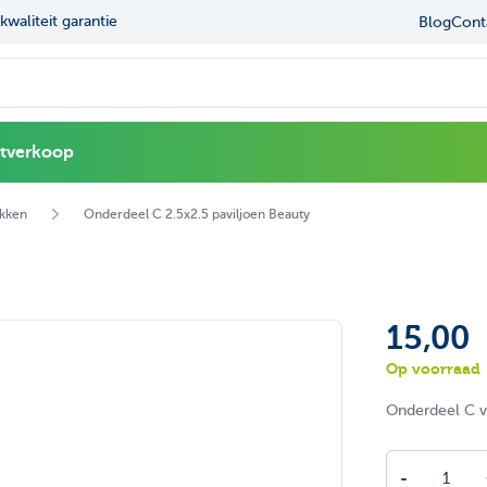
kwaliteit garantie
Navigating through the elements of the carou
Press to skip the slider
Ruime ke
Blog
Cont
l
itverkoop
ukken
Onderdeel C 2.5x2.5 paviljoen Beauty
15,00
Op voorraad
Onderdeel C v
Aantal
-