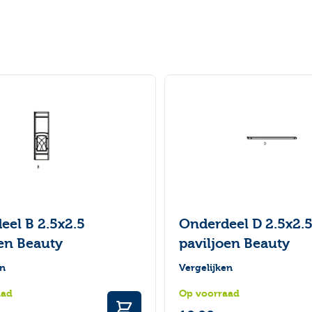
 met de tabtoets. U kunt de carrousel overslaan of direct na
eel B 2.5x2.5
Onderdeel D 2.5x2.
oen Beauty
paviljoen Beauty
en
Vergelijken
aad
Op voorraad