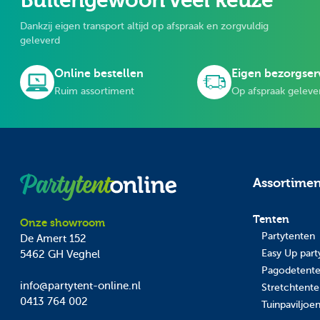
Buitengewoon veel keuze
Dankzij eigen transport altijd op afspraak en zorgvuldig
geleverd
Online bestellen
Eigen bezorgser
Ruim assortiment
Op afspraak geleve
Assortime
Tenten
Onze showroom
Partytenten
De Amert 152
Easy Up part
5462 GH
Veghel
Pagodetent
info@partytent-online.nl
Stretchtent
0413 764 002
Tuinpaviljoe