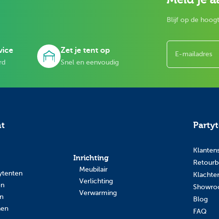
Blijf op de hoogt
E-mailadres
vice
Zet je tent op
rd
Snel en eenvoudig
nt
Party
Klanten
Inrichting
Retourb
Meubilair
ytenten
Klachte
Verlichting
en
Showr
Verwarming
en
Blog
nen
FAQ