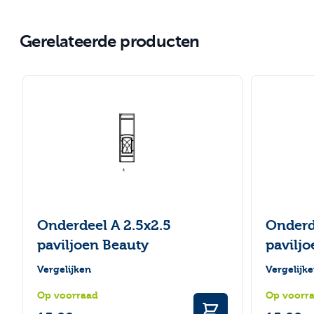
Gerelateerde producten
Navigeren door de elementen van de carrousel is mogelijk
Druk om carrousel over te slaan
Druk op om naar carrouselnavigatie te gaan
Onderdeel A 2.5x2.5
Onderd
paviljoen Beauty
pavilj
Vergelijken
Vergelijk
Op voorraad
Op voorr