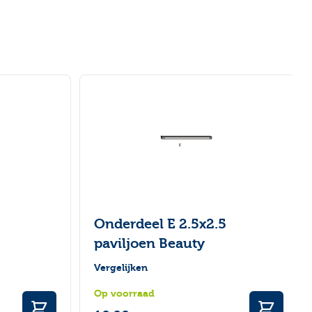
ar de carrouselnavigatie gaan met de overslaan links.
5
Onderdeel E 2.5x2.5
paviljoen Beauty
Vergelijken
Op voorraad