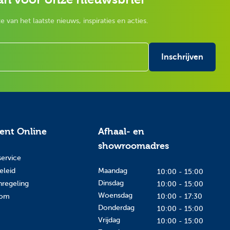
e van het laatste nieuws, inspiraties en acties.
Inschrijven
tent Online
Afhaal- en
showroomadres
service
eleid
Maandag
10:00 - 15:00
Dinsdag
nregeling
10:00 - 15:00
Woensdag
oom
10:00 - 17:30
Donderdag
10:00 - 15:00
Vrijdag
10:00 - 15:00