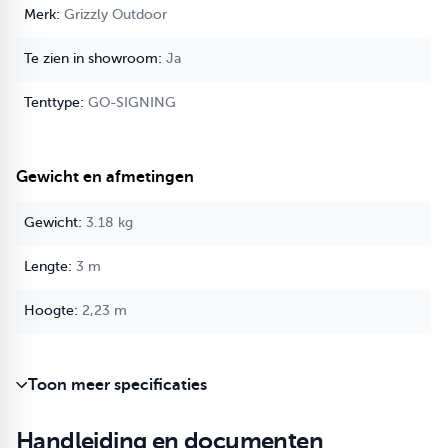
Grizzly Outdoor
Enkel voor Grizzly Outdoor frames.
Ja
Indien je dit doek aankoopt voor andere typen of merken is dat
op eigen risico of het passend is, en kunnen we deze niet meer
GO-SIGNING
terugnemen.
Gewicht en afmetingen
3.18 kg
3 m
2,23 m
Toon meer specificaties
Handleiding en documenten