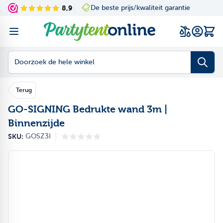
Ga naar de inhoud
8,9
De beste prijs/kwaliteit garantie
Navigating through th
Press to skip the slid
Wink
Doorzoek de hele winkel
Terug
GO-SIGNING Bedrukte wand 3m |
Binnenzijde
|
SKU:
GOSZ3I