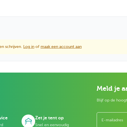
en schrijven.
Log in
of
maak een account aan
Meld je a
Blijf op de hoogt
E-mailadres
vice
Zet je tent op
rd
Snel en eenvoudig