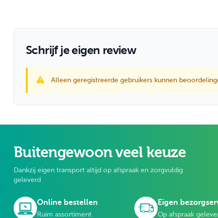
Schrijf je eigen review
Alleen geregistreerde gebruikers kunnen beoordeling
Buitengewoon veel keuze
Dankzij eigen transport altijd op afspraak en zorgvuldig
geleverd
Online bestellen
Eigen bezorgser
Ruim assortiment
Op afspraak geleve