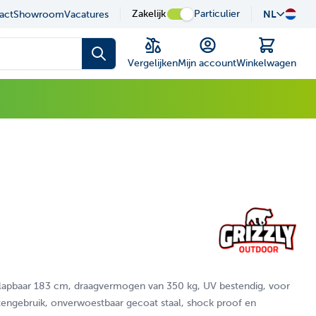
sel is possible using the tab key.You can skip the carousel or
uze in onze showroom
Zakelijk
Particulier
NL
Desku
act
Showroom
Vacatures
Winkelwagen
Vergelijken
Mijn account
Winkelwagen
nklapbaar 183 cm, draagvermogen van 350 kg, UV bestendig, voor
tengebruik, onverwoestbaar gecoat staal, shock proof en