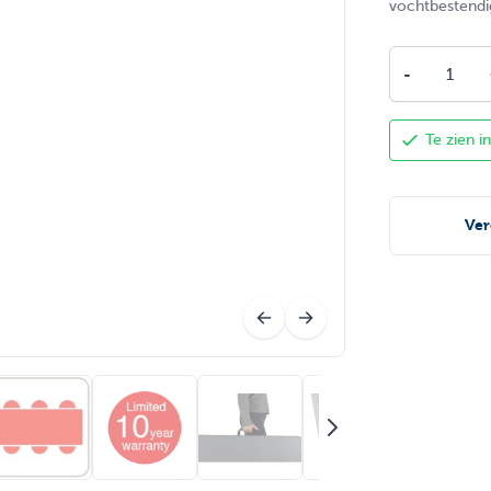
vochtbestendi
Aantal
-
Te zien 
Ver