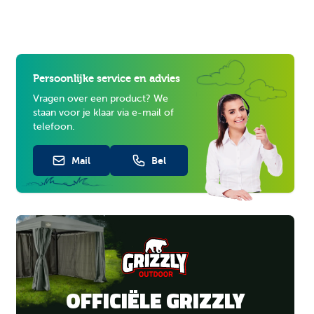
Persoonlijke service en advies
Vragen over een product? We
staan voor je klaar via e-mail of
telefoon.
Mail
Bel
OFFICIËLE GRIZZLY