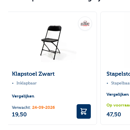
Navigeren door de elementen van de carrousel is mogelijk
Druk om carrousel over te slaan
Klapstoel Zwart
Stapelst
Inklapbaar
Stapelbaa
Vergelijken
Vergelijken
Op voorraa
24-09-2026
Verwacht:
19,50
47,50