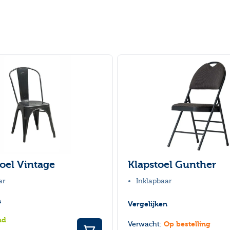
toel Vintage
Klapstoel Gunther
ar
Inklapbaar
n
Vergelijken
ad
Op bestelling
Verwacht: