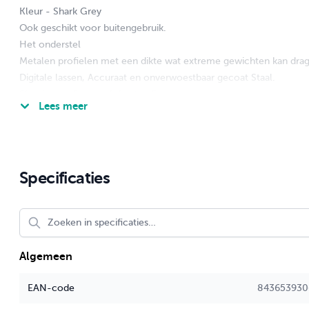
Kleur - Shark Grey
Ook geschikt voor buitengebruik.
Het onderstel
Metalen profielen met een dikte wat extreme gewichten kan dra
Digitale lassen, Accuraat en onverwoestbaar gecoat Staal.
Shock-proof en vochtbestendig
Lees meer
De gewelven in het ondervlak van het tafelblad hebben een zeer 
Dit materiaal is UV Bestendig en gaat absoluut niet kromtrekken.
Anti-Slip blad voor veilige stapelen.
Bekijk hier het filmpje om u te overtuigen van de kwaliteit!
Specificaties
Algemeen
EAN-code
843653930