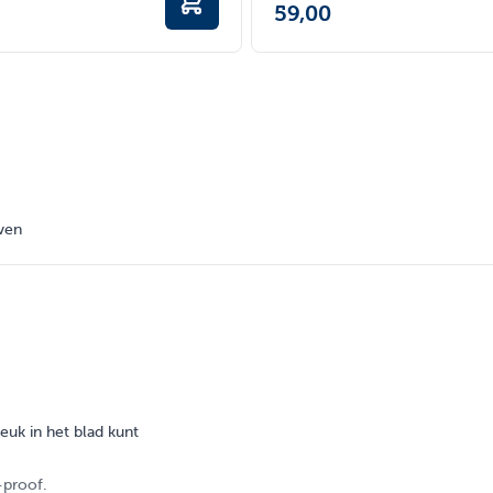
59,00
even
euk in het blad kunt
-proof.