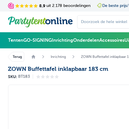
Ga naar de inhoud
8,9
uit 2.178 beoordelingen
De beste prijs/
Doorzoek de hele winke
Tenten
GO-SIGNING
Inrichting
Onderdelen
Accessoires
U
Terug
Inrichting
ZOWN Buffettafel inklapbaar 
ZOWN Buffettafel inklapbaar 183 cm
|
SKU:
BT183