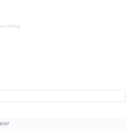
gen (350kg)
hoge dichtheid.
6597