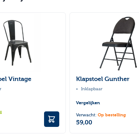
 met de tabtoets. U kunt de carrousel overslaan of direct na
oel Vintage
Klapstoel Gunther
r
Inklapbaar
Vergelijken
d
Op bestelling
Verwacht:
59,00