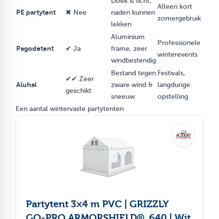
Doek is licht,
Alleen kort
PE partytent
✖ Nee
naden kunnen
zomergebruik
lekken
Aluminium
Professionele
Pagodetent
✔ Ja
frame, zeer
winterevents
windbestendig
Bestand tegen
Festivals,
✔✔ Zeer
Aluhal
zware wind &
langdurige
geschikt
sneeuw
opstelling
Een aantal wintervaste partytenten
Partytent 3×4 m PVC | GRIZZLY
GO‑PRO ARMORSHIELD® 640 | Wit