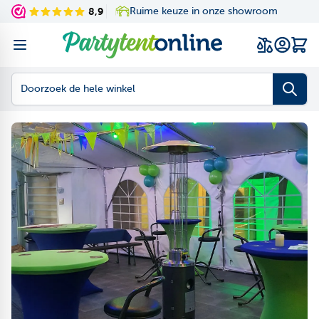
Ga naar de inhoud
/kwaliteit garantie
8,9
Ruime keuze in onze showroom
Navigating through th
Press to skip the slid
Wink
Doorzoek de hele winkel