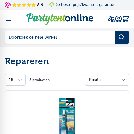
Ga naar de inhoud
8,9
De beste prijs/kwaliteit garantie
Navigating through th
Press to skip the slid
Wink
Doorzoek de hele winkel
Repareren
5
producten